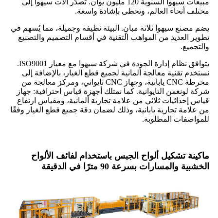
مبيعات سيهوا السنوية 120 مليون يوان. تُصدّر آلات سيهوا إلى
مختلف أنحاء العالم، وتحظى بإشادة واسعة.
يضم مصنع سيهوا ثلاثة مبانٍ. البيئة نظيفة وجميلة، مما يُسهم في
تطوير العديد من المواهب التقنية في أقسام التصميم والتصنيع
والتجميع.
يتوافق نظام إدارة الجودة في شركة سيهوا مع معيار ISO9001.
نستخدم تقنية معالجة ألمانية لجميع قطع الغيار، بالإضافة إلى
مخرطة CNC يابانية، وجهاز CNC تايواني، ومركز معالجة من
شركة لونغمن التايوانية. كما نمتلك أجهزة قياس احترافية: جهاز
قياس إحداثيات ثلاثي من علامة تجارية ألمانية، ومقياس ارتفاع
من علامة تجارية يابانية، وذلك لضمان دقة جميع قطع الغيار وفقًا
للمواصفات المطلوبة.
ماكينة تشكيل ألواح الجبس باستخدام لفائف الألواح
الخشبية والمسارات بسرعة 90 مترًا في الدقيقة