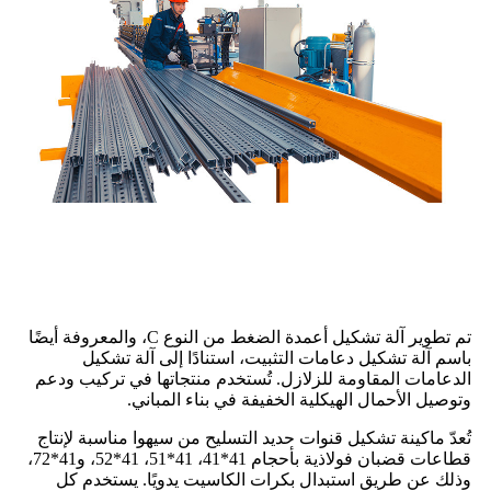
تم تطوير آلة تشكيل أعمدة الضغط من النوع C، والمعروفة أيضًا
باسم آلة تشكيل دعامات التثبيت، استنادًا إلى آلة تشكيل
الدعامات المقاومة للزلازل. تُستخدم منتجاتها في تركيب ودعم
وتوصيل الأحمال الهيكلية الخفيفة في بناء المباني.
تُعدّ ماكينة تشكيل قنوات حديد التسليح من سيهوا مناسبة لإنتاج
قطاعات قضبان فولاذية بأحجام 41*41، 41*51، 41*52، و41*72،
وذلك عن طريق استبدال بكرات الكاسيت يدويًا. يستخدم كل