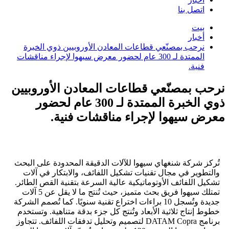
اتصل بنا
بيت
أخبار
نرحب بمصنّعي قطاعات المعادن الأوروبيين ذوي الخبرة
الممتدة لـ 300 عام لحضور معرض سيهوا لإجراء مناقشات
فنية.
نرحب بمصنّعي قطاعات المعادن الأوروبيين
ذوي الخبرة الممتدة لـ 300 عام لحضور
معرض سيهوا لإجراء مناقشات فنية.
تُركز شركة شنغهاي سيهوا للآلات الدقيقة المحدودة على البحث
والتطوير في مجال تقنيات تشكيل اللفائف، والابتكار في آلات
تشكيل اللفائف الأوتوماتيكية عالية السرعة بتقنية القص الطائر.
تمتلك سيهوا فريق بحث متميز، حيث تُنتج ما لا يقل عن 5 آلات
جديدة وتُسجل 10 براءات اختراع تقنية سنويًا. كما تُصمم الشركة
خطوط إنتاج ثلاثية الأبعاد وتُنتج كل جزء بدقة متناهية. وتستخدم
برنامج DATAM Copra لتصميم وتحليل تدفقات اللفائف. تتجاوز