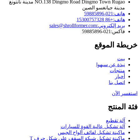
NO.138 Dingmo Road Dingmo Town Rugao مدينة نانتونغ
مدينة جيانغسو الصين
هاتف:
021-59885896
هاتف:
+86 15300757328
بريد إلكتروني:
sales@shrollformer.com
فاكس:
021-59885896
خريطة الموقع
بيت
نبذة عن سيهوا
منتجات
أخبار
اتصل بنا
استفسر الآن
فئة المنتج
آلة تقطيع
آلة تشكيل عالية القوة للسيارات
ماكينة تشكيل لفائف ألواح الجبس
ماكينة تشكيل شبكة السقف على شكل حرف T