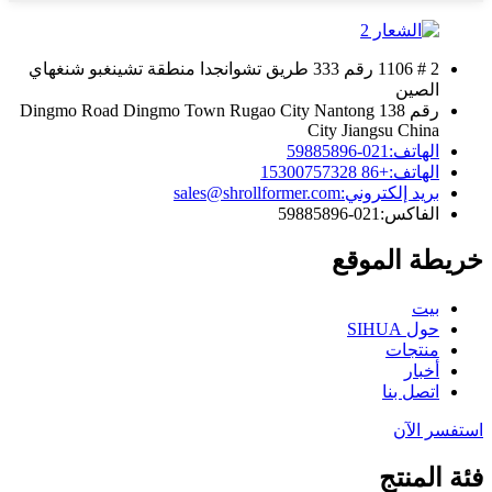
2 # 1106 رقم 333 طريق تشوانجدا منطقة تشينغبو شنغهاي
الصين
رقم 138 Dingmo Road Dingmo Town Rugao City Nantong
City Jiangsu China
الهاتف:
021-59885896
الهاتف:
+86 15300757328
بريد إلكتروني:
sales@shrollformer.com
الفاكس:
021-59885896
خريطة الموقع
بيت
حول SIHUA
منتجات
أخبار
اتصل بنا
استفسر الآن
فئة المنتج