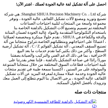
احصل على آلة تشكيل لفة عالية الجودة لعملك - اشتر الآن!
شركة Shanghai SIHUA Precision Machinery Co. ، Ltd. هي شركة
تصنيع وتوريد ومصنع لآلات تشكيل اللفائف عالية الجودة ، وتوفر
مجموعة واسعة من المنتجات لتلبية احتياجات الصناعات
المختلفة.تم تصميم وتصنيع آلات التشكيل بالدلفنة الخاصة بنا
باستخدام التكنولوجيا المتقدمة والمواد عالية الجودة لضمان المتانة
والدقة والكفاءة.في SIHUA ، نقدم حلولًا مبتكرة ومخصصة لعملائنا
، اعتمادًا على احتياجاتهم ومتطلباتهم الخاصة.تتراوح منتجاتنا من آلة
تصنيع السقف المعدني ، آلة تشكيل القوائم C / Z ، آلة تشكيل أرضية
السطح ، وأكثر من ذلك بكثير.كما نقدم خدمات ما بعد البيع
الاحترافية ، بما في ذلك الدعم الفني والتركيب والصيانة.بصفتنا
موردًا رائدًا في صناعة التشكيل بالدلفنة ، فإننا نفخر بقدرتنا على
تلبية احتياجات قطاعات السوق المختلفة من خلال منتجاتنا المتنوعة
والموثوقة.على مر السنين ، اكتسبنا سمعة طيبة في تقديم منتجات
عالية الجودة وخدمة عملاء ممتازة.لمعرفة المزيد عن آلات تشكيل
اللفائف عالية الجودة ، يرجى الاتصال بنا اليوم.نتطلع إلى العمل معك
وتزويدك بأفضل الحلول الممكنة.
منتجات ذات صله