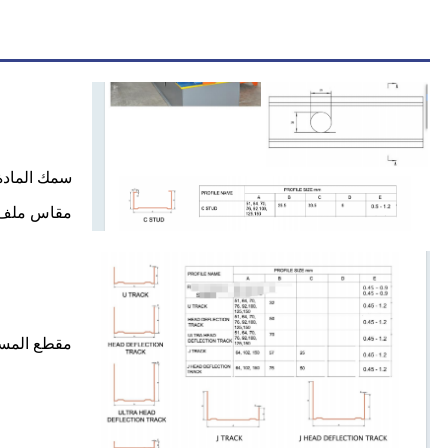
سمك المادة GI 0.45-1.2 
مقاس ملف تعريف المسمار 50 B
مقطع المسار A: عرض 51-150 مم، ارتفاع B: 32-75 مم، ارتف