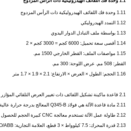
1.1 وحدة فك اللفائف الهيدروليكية ذات الرأس المزدوج
1.11 وحدة فك اللفائف الهيدروليكية ذات الرأس المزدوج
1.12 التمدد الهيدروليكي
1.13 بواسطة ملف التبادل الدوار اليدوي
1.14 أقصى سعة تحميل: 6000 كجم = 3000 كجم × 2
1.15 مواصفات الملف: القطر الخارجي 1500 مم.
القطر: 508 مم. عرض اللوحة: 300 مم.
1.16 الحجم: الطول × العرض × الارتفاع: 2.1 × 1.9 × 1.7 متر
2.1 قاعدة ماكينة تشكيل اللفائف ذات تغيير العرض التلقائي المؤازر
2.11 مادة قاعدة الآلة هي فولاذ Q345-B المعالج بدرجة حرارة عالية لإزالة القوة الداخلية وإطالة عمر الآلة
2.12 طاولة عمل الآلة تستخدم معالجة CNC كبيرة الحجم للحصول على سطح مستوٍ عالي الدقة
2.13 قدرة المحرك: 7.5 كيلوواط × 3 قطع، العلامة التجارية: TECO/ABB